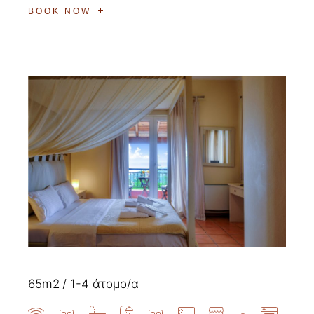
BOOK NOW
65m2
1-4 άτομο/α